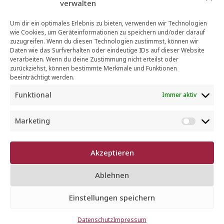
verwalten
Um dir ein optimales Erlebnis zu bieten, verwenden wir Technologien
wie Cookies, um Geräteinformationen zu speichern und/oder darauf
zuzugreifen. Wenn du diesen Technologien zustimmst, können wir
Daten wie das Surfverhalten oder eindeutige IDs auf dieser Website
verarbeiten. Wenn du deine Zustimmung nicht erteilst oder
zurückziehst, können bestimmte Merkmale und Funktionen
beeinträchtigt werden.
Funktional
Immer aktiv
Sommer auf dem
Marketing
M
Teller – Tasting im
a
r
Mannheimer
Akzeptieren
k
e
Feinkostladen
Ablehnen
t
i
Einstellungen speichern
n
EVENTS
g
Datenschutz
Impressum