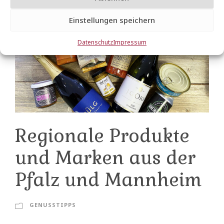
t
i
Einstellungen speichern
n
g
Datenschutz
Impressum
Regionale Produkte
und Marken aus der
Pfalz und Mannheim
GENUSSTIPPS