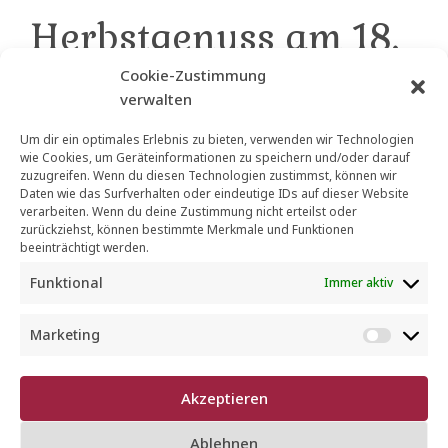
Herbstgenuss am 18.
Oktober 2025 in der
Cookie-Zustimmung
verwalten
Mannheimer
Um dir ein optimales Erlebnis zu bieten, verwenden wir Technologien
Kunststraße
wie Cookies, um Geräteinformationen zu speichern und/oder darauf
zuzugreifen. Wenn du diesen Technologien zustimmst, können wir
Daten wie das Surfverhalten oder eindeutige IDs auf dieser Website
verarbeiten. Wenn du deine Zustimmung nicht erteilst oder
EVENTS
zurückziehst, können bestimmte Merkmale und Funktionen
beeinträchtigt werden.
Verkosten Sie in der Zeit von 11:00 bis 18:00 Uhr
Funktional
Immer aktiv
handgemachte Pâtés, Mannheimer Wildkräuterprodukte,
Kaffeespezialitäten und vieles mehr. Wie gewohnt gibt es
auch einen Wein- und Sektausschank.
Marketing
M
a
r
Akzeptieren
k
e
Ablehnen