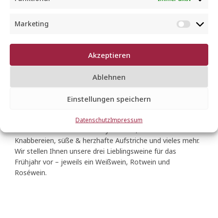
1. Geburtstag „Chez
Marketing
M
André“ mit
a
r
Frühjahrsverkostung
Akzeptieren
k
e
am 01.04.2023
Ablehnen
t
i
Einstellungen speichern
n
EVENTS
g
Datenschutz
Impressum
Probieren Sie leckere Chutneys & Senf, Gebäck &
Knabbereien, süße & herzhafte Aufstriche und vieles mehr.
Wir stellen Ihnen unsere drei Lieblingsweine für das
Frühjahr vor – jeweils ein Weißwein, Rotwein und
Roséwein.