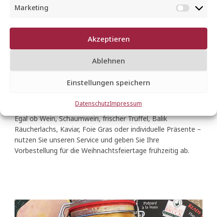
Einfach vorbestellen
Marketing
M
– unser Service für
a
r
Akzeptieren
genussvolle
k
e
Ablehnen
Weihnachtsfeiertage
t
i
Einstellungen speichern
n
GENUSSTIPPS
g
Datenschutz
Impressum
Egal ob Wein, Schaumwein, frischer Trüffel, Balik
Räucherlachs, Kaviar, Foie Gras oder individuelle Präsente –
nutzen Sie unseren Service und geben Sie Ihre
Vorbestellung für die Weihnachtsfeiertage frühzeitig ab.