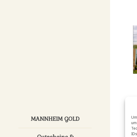
Um 
MANNHEIM GOLD
um 
Tec
IDs
Gutscheine &