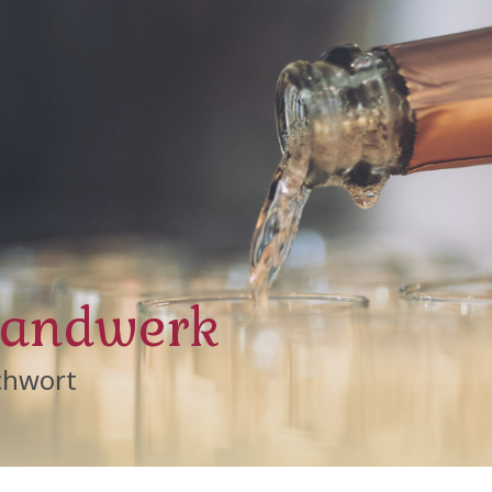
andwerk
chwort