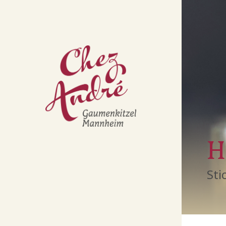
H
Sti