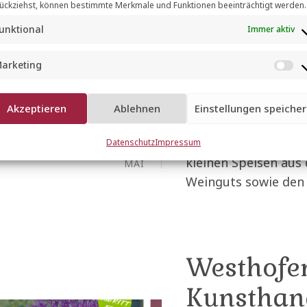
24. – 25. 
ückziehst, können bestimmte Merkmale und Funktionen beeinträchtigt werden.
unktional
Immer aktiv
Kunst, We
Weingut O
arketing
M
a
Akzeptieren
Ablehnen
Einstellungen speiche
EVENTS
r
k
12
Genießen Sie einen G
Datenschutz
Impressum
e
kleinen Speisen aus
MAI
t
Weinguts sowie den 
i
n
g
Westhofen
Kunsthan