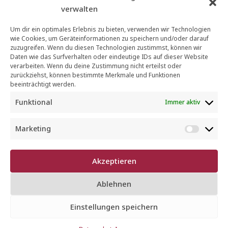
verwalten
Um dir ein optimales Erlebnis zu bieten, verwenden wir Technologien
wie Cookies, um Geräteinformationen zu speichern und/oder darauf
zuzugreifen. Wenn du diesen Technologien zustimmst, können wir
Daten wie das Surfverhalten oder eindeutige IDs auf dieser Website
verarbeiten. Wenn du deine Zustimmung nicht erteilst oder
zurückziehst, können bestimmte Merkmale und Funktionen
beeinträchtigt werden.
Funktional
Immer aktiv
Regionale Käsesorten
Marketing
und Klassiker der
M
a
europäischen
r
Akzeptieren
k
Käsewelt
e
Ablehnen
t
i
Einstellungen speichern
GENUSSTIPPS
n
g