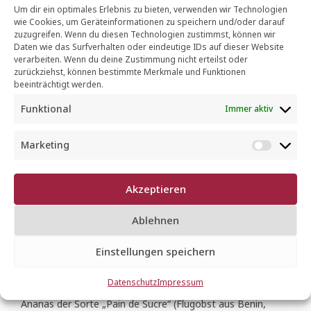
Um dir ein optimales Erlebnis zu bieten, verwenden wir Technologien
wie Cookies, um Geräteinformationen zu speichern und/oder darauf
zuzugreifen. Wenn du diesen Technologien zustimmst, können wir
Daten wie das Surfverhalten oder eindeutige IDs auf dieser Website
verarbeiten. Wenn du deine Zustimmung nicht erteilst oder
zurückziehst, können bestimmte Merkmale und Funktionen
beeinträchtigt werden.
Funktional
Immer aktiv
Marketing
Flugobst-Aktion:
M
a
Zuckersüße Ananas
r
Akzeptieren
k
„Pain de Sucre“
e
Ablehnen
t
i
Einstellungen speichern
GENUSSTIPPS
n
g
Datenschutz
Impressum
Passend zum Sommer können wir Ihnen – Anfang Juli –
Ananas der Sorte „Pain de Sucre“ (Flugobst aus Benin,