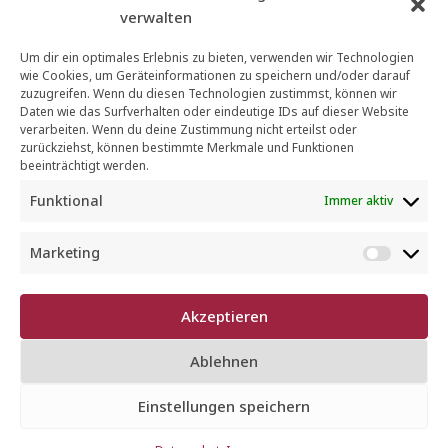
verwalten
Um dir ein optimales Erlebnis zu bieten, verwenden wir Technologien
wie Cookies, um Geräteinformationen zu speichern und/oder darauf
zuzugreifen. Wenn du diesen Technologien zustimmst, können wir
Daten wie das Surfverhalten oder eindeutige IDs auf dieser Website
verarbeiten. Wenn du deine Zustimmung nicht erteilst oder
zurückziehst, können bestimmte Merkmale und Funktionen
beeinträchtigt werden.
Funktional
Immer aktiv
„Kunst trifft
Marketing
Kulinarik“ –
M
a
Miniaturkunst im
r
Akzeptieren
k
Schaufenster bei
e
Ablehnen
t
Chez André
i
Einstellungen speichern
n
g