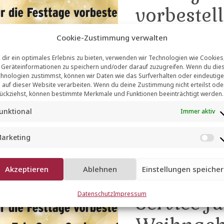
vorbestel
Festtagen
Cookie-Zustimmung verwalten
dir ein optimales Erlebnis zu bieten, verwenden wir Technologien wie Cookies
GENUSSTIPPS
Geräteinformationen zu speichern und/oder darauf zuzugreifen. Wenn du die
hnologien zustimmst, können wir Daten wie das Surfverhalten oder eindeutige
 auf dieser Website verarbeiten. Wenn du deine Zustimmung nicht erteilst ode
20
Entdecken Sie unser
ückziehst, können bestimmte Merkmale und Funktionen beeinträchtigt werden.
lassen Sie sich bera
NOV.
unktional
Immer aktiv
auch per Telefon od
arketing
M
a
Akzeptieren
Ablehnen
Einstellungen speiche
r
Einfach v
k
Datenschutz
Impressum
Service f
e
t