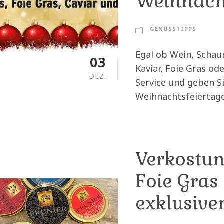
Weihnacht
i
n
GENUSSTIPPS
g
Egal ob Wein, Schaum
03
Kaviar, Foie Gras od
DEZ.
Service und geben Si
Weihnachtsfeiertage
Verkostun
Foie Gras
exklusiv