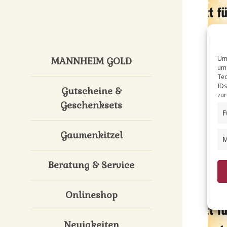
Um 
MANNHEIM GOLD
um 
Tec
IDs
Gutscheine &
zur
Geschenksets
F
Gaumenkitzel
M
Beratung & Service
Onlineshop
Neuigkeiten