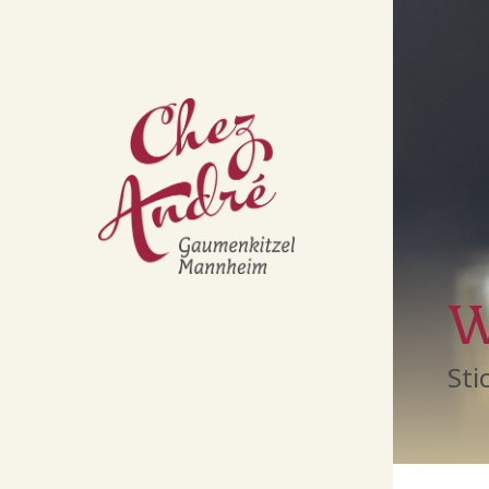
W
Sti