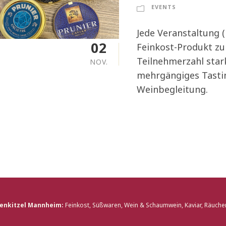
EVENTS
Jede Veranstaltung (
02
Feinkost-Produkt zu
Teilnehmerzahl stark 
NOV.
mehrgängiges Tastin
Weinbegleitung.
nkitzel Mannheim:
Feinkost, Süßwaren, Wein & Schaumwein, Kaviar, Räucher