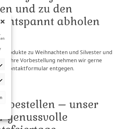
len und zu den
 entspannt abholen
,
sen
r
e Produkte zu Weihnachten und Silvester und
ten. Ihre Vorbestellung nehmen wir gerne
er Kontaktformular entgegen.
rn
orbestellen – unser
ür genussvolle