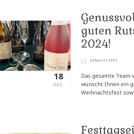
Genussvol
guten Rut
2024!
GENUSSTIPPS
18
Das gesamte Team v
wünscht Ihnen ein g
DEZ.
Weihnachtsfest sowi
Festtagse