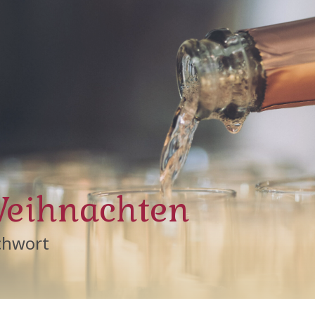
eihnachten
chwort