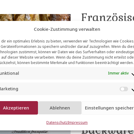
Französi
Frisch au
Cookie-Zustimmung verwalten
dir ein optimales Erlebnis zu bieten, verwenden wir Technologien wie Cookies
Geräteinformationen zu speichern und/oder darauf zuzugreifen. Wenn du die
GENUSSTIPPS
hnologien zustimmst, können wir Daten wie das Surfverhalten oder eindeutige
 auf dieser Website verarbeiten. Wenn du deine Zustimmung nicht erteilst ode
Frisches Baguette, 
ückziehst, können bestimmte Merkmale und Funktionen beeinträchtigt werden.
19
Chocolat, buttrige 
unktional
Immer aktiv
JAN.
Elsass, zum Beispiel
arketing
M
a
Akzeptieren
Ablehnen
Einstellungen speiche
r
Original 
k
Datenschutz
Impressum
e
Backware