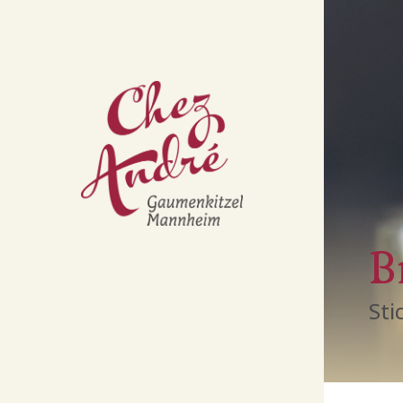
B
Sti