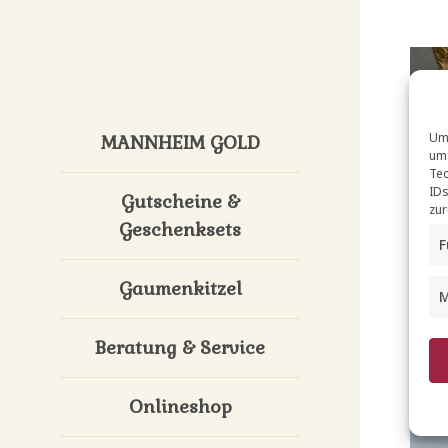
Um 
MANNHEIM GOLD
um 
Tec
IDs
Gutscheine &
zur
Geschenksets
F
Gaumenkitzel
M
Beratung & Service
Onlineshop