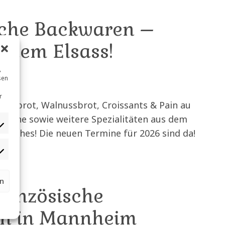
sche Backwaren –
s dem Elsass!
,
sen
r
Weißbrot, Walnussbrot, Croissants & Pain au
Brioche sowie weitere Spezialitäten aus dem
 Quiches! Die neuen Termine für 2026 sind da!
rn
französische
n in Mannheim