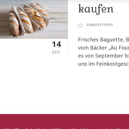
t
kaufen
i
n
g
GENUSSTIPPS
Frisches Baguette, 
14
vom Bäcker „Au Four
SEP.
es von September b
uns im Feinkostgesc