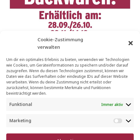
Cookie-Zustimmung
verwalten
Um dir ein optimales Erlebnis zu bieten, verwenden wir Technologien
wie Cookies, um Geräteinformationen zu speichern und/oder darauf
zuzugreifen. Wenn du diesen Technologien zustimmst, können wir
Daten wie das Surfverhalten oder eindeutige IDs auf dieser Website
verarbeiten. Wenn du deine Zustimmung nicht erteilst oder
zurückziehst, können bestimmte Merkmale und Funktionen
Vorheriger Beitrag
Nächster Beitrag
beeinträchtigt werden.
Wir feiern den CSD
Herbst-Tasting am 19.
Funktional
Immer aktiv
2024 in Mannheim
Oktober 2024 in der
Mannheimer
Marketing
M
Kunststraße
a
r